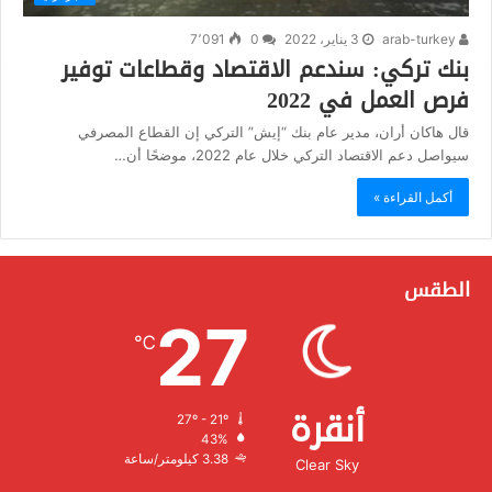
arab-turkey
3 يناير، 2022
0
7٬091
بنك تركي: سندعم الاقتصاد وقطاعات توفير
فرص العمل في 2022
قال هاكان أران، مدير عام بنك “إيش” التركي إن القطاع المصرفي
سيواصل دعم الاقتصاد التركي خلال عام 2022، موضحًا أن…
أكمل القراءة »
الطقس
27
℃
أنقرة
27º - 21º
الرطوبة:
43%
الرياح:
3.38 كيلومتر/ساعة
Clear Sky