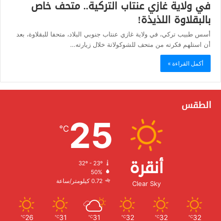
في ولاية غازي عنتاب التركية.. متحف خاص
بالبقلاوة اللذيذة!
أسس طبيب تركي، في ولاية غازي عنتاب جنوبي البلاد، متحفا للبقلاوة، بعد
أن استلهم فكرته من متحف للشوكولاتة خلال زيارته…
أكمل القراءة »
الطقس
25
℃
أنقرة
32º - 23º
الرطوبة:
50%
الرياح:
0.72 كيلومتر/ساعة
Clear Sky
26
31
31
32
32
32
℃
℃
℃
℃
℃
℃