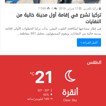
تركيا بالعربي
17 فبراير، 2019
0
7٬090
تركيا تشرع في إقامة أول مدينة خالية من
النفايات
في إطار مساعيها لمكافحة التلوث البيئي، بدأت تركيا الخطوات الأولى لإقامة
مدينة خالية من النفايات. ويقوم المسؤولون بتحليل 951 مقاطعة…
أكمل القراءة »
الطقس
21
℃
أنقرة
32º - 20º
الرطوبة:
62%
الرياح:
1.69 كيلومتر/ساعة
Clear Sky