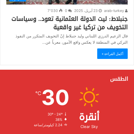
arab-turkey
23 أبريل، 2025
0
7٬030
جنبلاط: ليت الدولة العثمانية تعود.. وسياسات
التخويف من تركيا غير واقعية
قال الزعيم الدرزي اللبناني وليد جنبلاط إنّ التخويف المتكرر من النفوذ
التركي في المنطقة لا يعكس واقع الأمور، معرباً عن…
أكمل القراءة »
الطقس
30
℃
أنقرة
30º - 24º
الرطوبة:
38%
الرياح:
2.24 كيلومتر/ساعة
Clear Sky