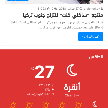
arab-turkey
27 فبراير، 2018
0
3٬093
منتجع “ساكلي كنت” للتزلج جنوب تركيا
(تركيا بالعربي – ترك برس) يقع منتجع مركز التزلج “ساكلي كنت” (Saklı
Kent) على بعد خمسين كيلومتر عن غرب مركز…
أكمل القراءة »
الطقس
27
℃
أنقرة
27º - 22º
الرطوبة:
47%
الرياح:
0.45 كيلومتر/ساعة
Clear Sky