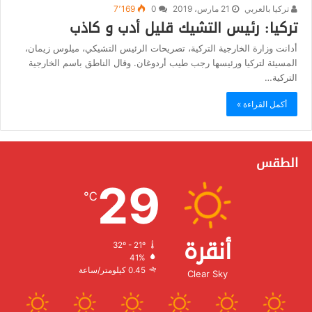
تركيا بالعربي
21 مارس، 2019
0
7٬169
تركيا: رئيس التشيك قليل أدب و كاذب
أدانت وزارة الخارجية التركية، تصريحات الرئيس التشيكي، ميلوس زيمان،
المسيئة لتركيا ورئيسها رجب طيب أردوغان. وقال الناطق باسم الخارجية
التركية…
أكمل القراءة »
الطقس
29
℃
أنقرة
32º - 21º
الرطوبة:
41%
الرياح:
0.45 كيلومتر/ساعة
Clear Sky