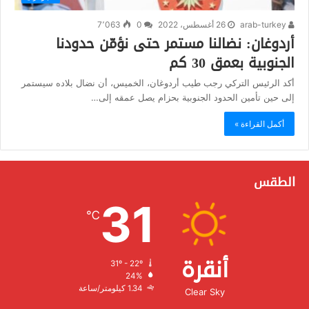
arab-turkey
26 أغسطس، 2022
0
7٬063
أردوغان: نضالنا مستمر حتى نؤمّن حدودنا
الجنوبية بعمق 30 كم
أكد الرئيس التركي رجب طيب أردوغان، الخميس، أن نضال بلاده سيستمر
إلى حين تأمين الحدود الجنوبية بحزام يصل عمقه إلى…
أكمل القراءة »
الطقس
31
℃
أنقرة
31º - 22º
الرطوبة:
24%
الرياح:
1.34 كيلومتر/ساعة
Clear Sky