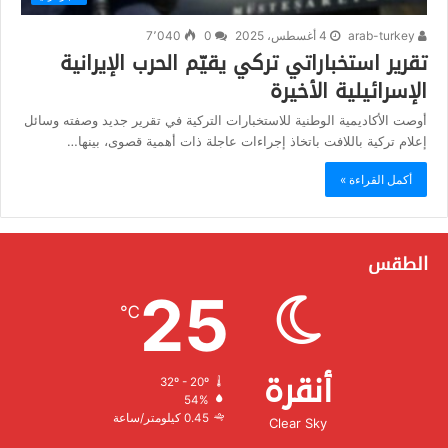
arab-turkey
4 أغسطس، 2025
0
7٬040
تقرير استخباراتي تركي يقيّم الحرب الإيرانية
الإسرائيلية الأخيرة
أوصت الأكاديمية الوطنية للاستخبارات التركية في تقرير جديد وصفته وسائل
إعلام تركية باللافت باتخاذ إجراءات عاجلة ذات أهمية قصوى، بينها…
أكمل القراءة »
الطقس
25
℃
أنقرة
32º - 20º
الرطوبة:
54%
الرياح:
0.45 كيلومتر/ساعة
Clear Sky