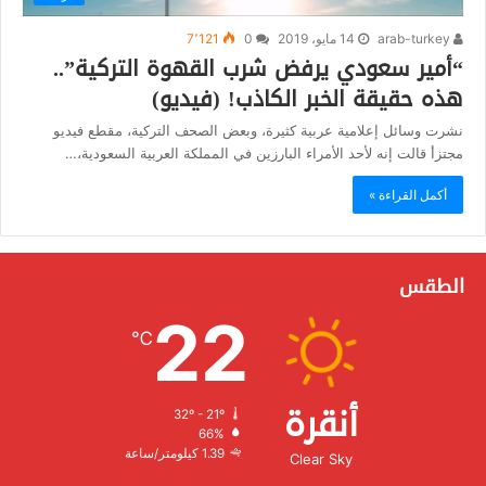
arab-turkey
14 مايو، 2019
0
7٬121
“أمير سعودي يرفض شرب القهوة التركية”..
هذه حقيقة الخبر الكاذب! (فيديو)
نشرت وسائل إعلامية عربية كثيرة، وبعض الصحف التركية، مقطع فيديو
مجتزأ قالت إنه لأحد الأمراء البارزين في المملكة العربية السعودية،…
أكمل القراءة »
الطقس
22
℃
أنقرة
32º - 21º
الرطوبة:
66%
الرياح:
1.39 كيلومتر/ساعة
Clear Sky