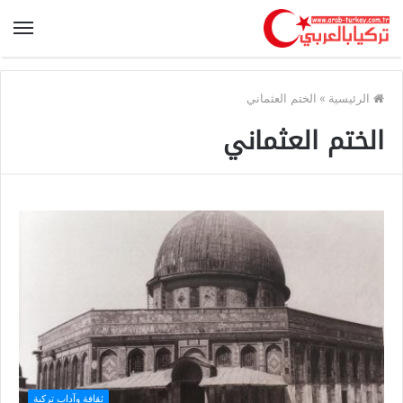
الرئيسية
»
الختم العثماني
الختم العثماني
ثقافة وآداب تركية