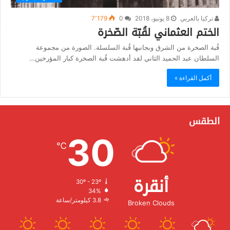
تركيا بالعربي
8 يونيو، 2018
0
7٬179
الختم العثماني لقُبّة الصّخرة
قُبة الصخرة من الشرق وبجانبها قُبة السلسلة. الصورة من مجموعة
السلطان عبد الحميد الثاني لقد أدهشت قُبة الصخرة كبار المؤرخين…
أكمل القراءة »
الطقس
30
℃
أنقرة
30º - 23º
الرطوبة:
34%
الرياح:
3.8 كيلومتر/ساعة
Broken Clouds