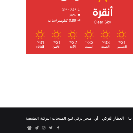
أنقرة
31º - 24º
الرطوبة:
34%
الرياح:
0.89 كيلومتر/ساعة
Clear Sky
31
31
32
33
33
31
℃
℃
℃
℃
℃
℃
الخميس
الجمعة
السبت
الأحد
الأثنين
الثلاثاء
نا
العطار التركي
|
أول متجر تركي لبيع المنتجات التركية الطبيعية