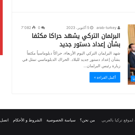
arab-turkey
5 أكتوبر، 2023
0
7٬082
البرلمان التركي يشهد حراكا مكثفا
بشأن إعداد دستور جديد
شهد البرلمان التركي اليوم الأربعاء، حراكاً دبلوماسياً مكثفاً
بشأن إعداد دستور جديد للبلاد. الحراك الدبلوماسي تمثل في
زيارة رئيس البرلمان…
أكمل القراءة »
يا
من نحن؟
سياسة الخصوصية
الشروط و الأحكام
اتصل ب