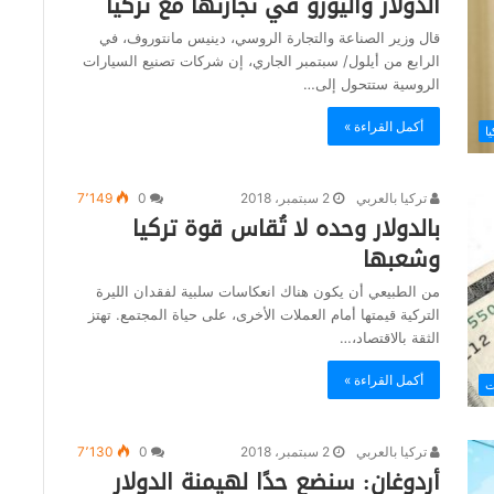
الدولار واليورو في تجارتها مع تركيا
قال وزير الصناعة والتجارة الروسي، دينيس مانتوروف، في
الرابع من أيلول/ سبتمبر الجاري، إن شركات تصنيع السيارات
الروسية ستتحول إلى…
أكمل القراءة »
ا
تركيا بالعربي
2 سبتمبر، 2018
0
7٬149
بالدولار وحده لا تُقاس قوة تركيا
وشعبها
من الطبيعي أن يكون هناك انعكاسات سلبية لفقدان الليرة
التركية قيمتها أمام العملات الأخرى، على حياة المجتمع. تهتز
الثقة بالاقتصاد،…
أكمل القراءة »
ت
تركيا بالعربي
2 سبتمبر، 2018
0
7٬130
أردوغان: سنضع حدًا لهيمنة الدولار