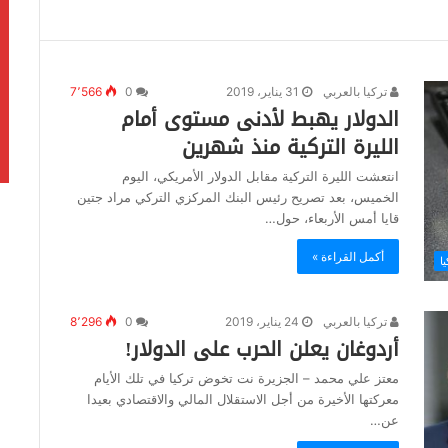
تركيا بالعربي
31 يناير، 2019
0
7٬566
الدولار يهبط لأدنى مستوى أمام
الليرة التركية منذ شهرين
انتعشت الليرة التركية مقابل الدولار الأمريكي، اليوم
الخميس، بعد تصريح رئيس البنك المركزي التركي مراد جتين
قايا أمس الأربعاء، حول…
أكمل القراءة »
ا
تركيا بالعربي
24 يناير، 2019
0
8٬296
أردوغان يعلن الحرب على الدولار!
معتز علي محمد – الجزيرة نت تخوض تركيا في تلك الأيام
معركتها الأخيرة من أجل الاستقلال المالي والاقتصادي بعيدا
عن…