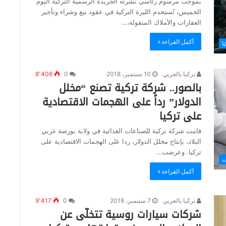
بموجب مرسوم رئاسي نشرته الجريدة الرسمية التركية اليوم
الخميس، تُستخدم الليرة التركية في عقود بيع وشراء وتأجير
العقارات والأملاك المنقولة،…
أكمل القراءة »
ا
تركيا بالعربي
10 سبتمبر، 2018
0
8٬406
بالصور.. شركة تركية تصنع “مخلل
الدولار” رداً على الهجمات الاقتصادية
على تركيا
قامت شركة تركية للصناعات الغذائية في ولاية بورصة غربي
البلاد، بإنتاج مخلل الدولار، ردا على الهجمات الاقتصادية على
تركيا. وعرضت…
ت
أكمل القراءة »
تركيا بالعربي
7 سبتمبر، 2018
0
9٬417
شركات سيارات روسية تتخلّى عن