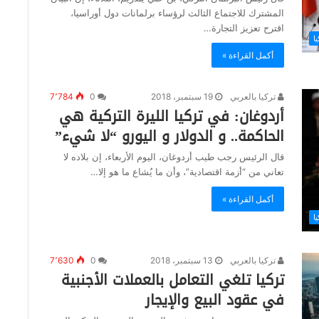
المشترك للاجتماع الثالث لرؤساء برلمانات دول أوراسيا،
اقترح تعزيز التجارة…
ا
أكمل القراءة »
تركيا بالعربي
19 سبتمبر، 2018
0
7٬784
أردوغان: في تركيا الليرة التركية هي
الحاكمة.. و الدولار و اليورو “لا شيء”
قال الرئيس رجب طيب أردوغان، اليوم الأربعاء، إن بلاده لا
تعاني من “أزمة اقتصادية”، وأن ما يُشاع ما هو إلا…
أكمل القراءة »
ا
تركيا بالعربي
13 سبتمبر، 2018
0
7٬630
تركيا تلغي التعامل بالعملات الأجنبية
في عقود البيع والإيجار