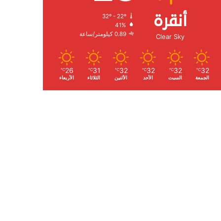
أنقرة
32º - 22º
الرطوبة:
41%
الرياح:
0.89 كيلومتر/ساعة
Clear Sky
26
31
32
32
32
32
℃
℃
℃
℃
℃
℃
الجمعة
السبت
الأحد
الأثنين
الثلاثاء
الأربعاء