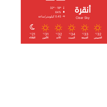
أنقرة
32º - 18º
الرطوبة:
64%
الرياح:
0.45 كيلومتر/ساعة
Clear Sky
21
31
32
34
33
32
℃
℃
℃
℃
℃
℃
الخميس
الجمعة
السبت
الأحد
الأثنين
الثلاثاء