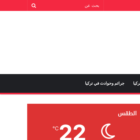
كيا
جرائم وحوادث في تركيا
الطقس
22
℃