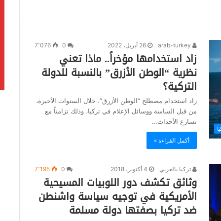
arab-turkey
26 أبريل، 2022
0
7٬076
زاد استخدامها مؤخراً.. ماذا تعني
نظرية “الوطن الأزرق” بالنسبة للدولة
التركية؟
زاد استخدام مصطلح “الوطن الأزرق”، خلال السنوات الأخيرة،
من قبل الساسة ووسائل الإعلام في تركيا، وذلك تزامناً مع
تسارع الأحداث…
يا
أكمل القراءة »
تركيا بالعربي
4 أكتوبر، 2018
0
7٬195
وثائق تكشف دور اللوبيات المسيحية
الأمريكية في توجيه سياسة واشنطن
ضد تركيا بصفتها دولة مسلمة