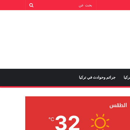
كيا
جرائم وحوادث في تركيا
الطقس
32
℃