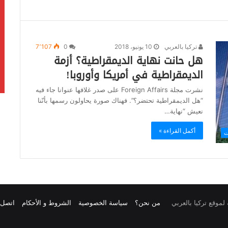
تركيا بالعربي
10 يونيو، 2018
0
7٬107
هل حانت نهاية الديمقراطية؟ أزمة
الديمقراطية في أمريكا وأوروبا!
نشرت مجلة Foreign Affairs على صدر غلافها عنوانا جاء فيه
“هل الديمقراطية تحتضر؟”. فهناك صورة يحاولون رسمها بأنّنا
نعيش “نهاية…
أكمل القراءة »
ت
من نحن؟
سياسة الخصوصية
الشروط و الأحكام
اتصل ب