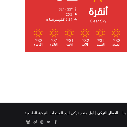
أنقرة
32º - 22º
الرطوبة:
20%
الرياح:
2.24 كيلومتر/ساعة
Clear Sky
32
31
31
32
32
32
℃
℃
℃
℃
℃
℃
الجمعة
السبت
الأحد
الأثنين
الثلاثاء
الأربعاء
نا
العطار التركي
|
أول متجر تركي لبيع المنتجات التركية الطبيعية