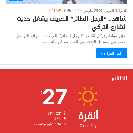
تركيا بالعربي
29 مارس، 2019
0
7٬115
شاهد.. “الرجل الطائر” الطريف يشغل حديث
الشارع التركي
تحوّل مواطن تركي لُقّب بـ “الرجل الطائر”، إلى حديث مواقع التواصل
الاجتماعي ووسائل الإعلام في البلاد، بعد أن حلّقت به…
أكمل القراءة »
الطقس
27
℃
أنقرة
31º - 23º
الرطوبة:
43%
الرياح:
1.34 كيلومتر/ساعة
Clear Sky