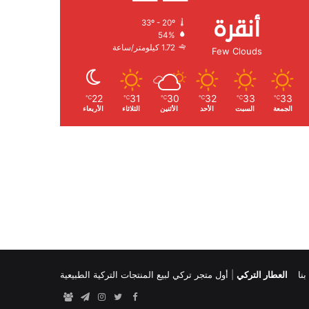
أنقرة
33º - 20º
الرطوبة:
54%
الرياح:
1.72 كيلومتر/ساعة
Few Clouds
22
31
30
32
33
33
℃
℃
℃
℃
℃
℃
الجمعة
السبت
الأحد
الأثنين
الثلاثاء
الأربعاء
نا
العطار التركي
|
أول متجر تركي لبيع المنتجات التركية الطبيعية