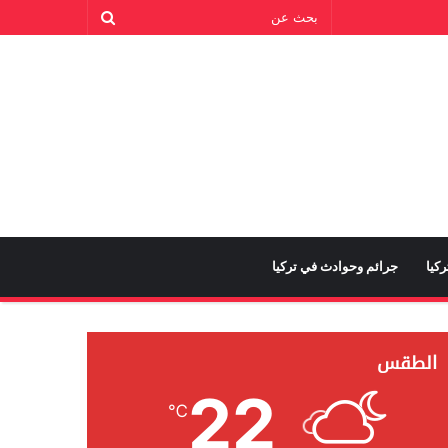
كيا
جرائم وحوادث في تركيا
الطقس
22
℃