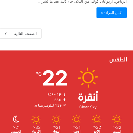
الرياض، أردوغان كوك، من البلاد. جاء ذلك بعد ما نُشر…
أكمل القراءة »
الصفحة التالية
الطقس
22
℃
أنقرة
32º - 21º
الرطوبة:
66%
الرياح:
1.39 كيلومتر/ساعة
Clear Sky
21
33
31
31
32
32
℃
℃
℃
℃
℃
℃
السبت
الأحد
الأثنين
الثلاثاء
الأربعاء
الخميس