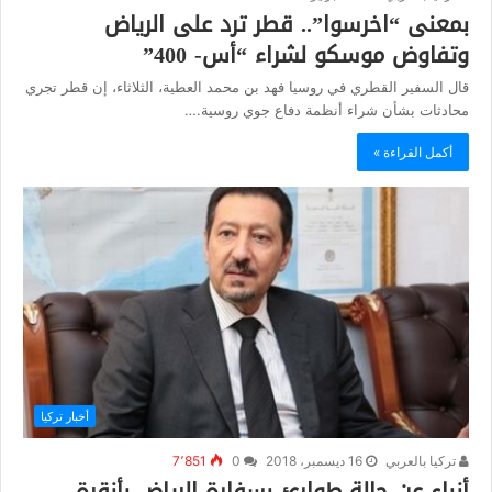
بمعنى “اخرسوا”.. قطر ترد على الرياض
وتفاوض موسكو لشراء “أس- 400”
قال السفير القطري في روسيا فهد بن محمد العطية، الثلاثاء، إن قطر تجري
محادثات بشأن شراء أنظمة دفاع جوي روسية.…
أكمل القراءة »
أخبار تركيا
تركيا بالعربي
16 ديسمبر، 2018
0
7٬851
أنباء عن حالة طوارئ بسفارة الرياض بأنقرة..