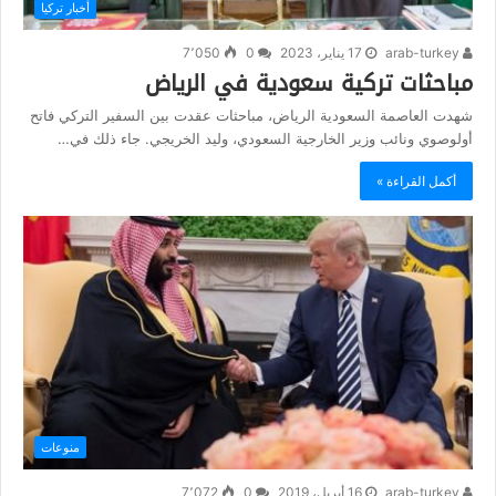
أخبار تركيا
arab-turkey
17 يناير، 2023
0
7٬050
مباحثات تركية سعودية في الرياض
شهدت العاصمة السعودية الرياض، مباحثات عقدت بين السفير التركي فاتح
أولوصوي ونائب وزير الخارجية السعودي، وليد الخريجي. جاء ذلك في…
أكمل القراءة »
منوعات
arab-turkey
16 أبريل، 2019
0
7٬072