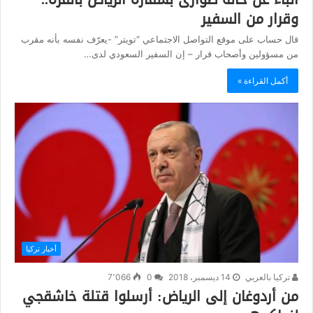
وقرار من السفير
قال حساب على موقع التواصل الاجتماعي “تويتر” -يعرّف نفسه بأنه مقرب
من مسؤولين وأصحاب قرار – إن السفير السعودي لدى…
أكمل القراءة »
أخبار تركيا
تركيا بالعربي
14 ديسمبر، 2018
0
7٬066
من أردوغان إلى الرياض: أرسلوا قتلة خاشقجي