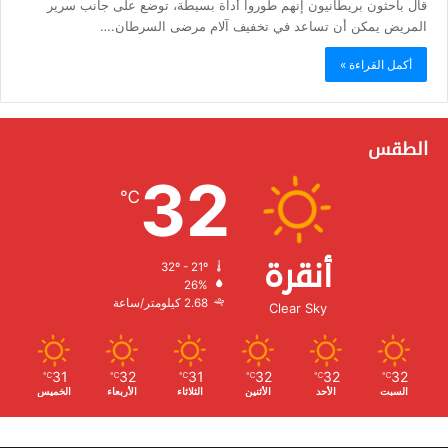
قال باحثون بريطانيون إنهم طوروا أداة بسيطة، توضع على جانب سرير
المريض يمكن أن تساعد في تخفيف آلام مرضى السرطان.…
أكمل القراءة »
الطقس
32
℃
أنقرة
32º - 21º
الرطوبة:
26%
الرياح:
2.68 كيلومتر/ساعة
Clear Sky
31
32
31
32
32
32
℃
℃
℃
℃
℃
℃
السبت
الأحد
الأثنين
الثلاثاء
الأربعاء
الخميس