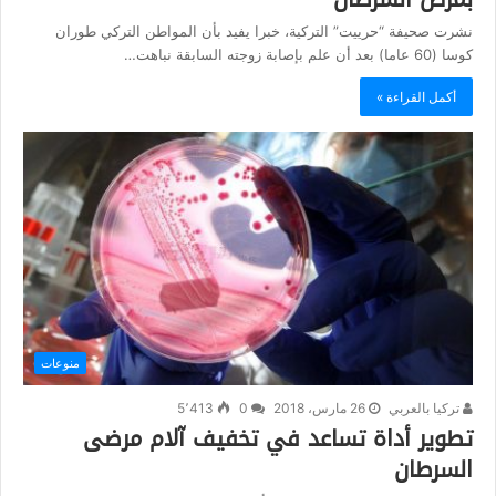
نشرت صحيفة “حرييت” التركية، خبرا يفيد بأن المواطن التركي طوران
كوسا (60 عاما) بعد أن علم بإصابة زوجته السابقة نباهت…
أكمل القراءة »
منوعات
تركيا بالعربي
26 مارس، 2018
0
5٬413
تطوير أداة تساعد في تخفيف آلام مرضى
السرطان