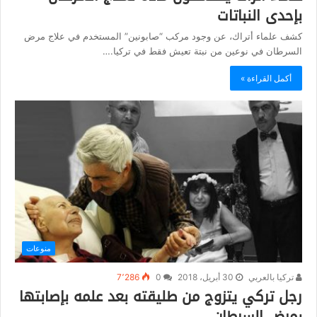
بإحدى النباتات
كشف علماء أتراك، عن وجود مركب “صابونين” المستخدم في علاج مرض
السرطان في نوعين من نبتة تعيش فقط في تركيا.…
أكمل القراءة »
منوعات
تركيا بالعربي
30 أبريل، 2018
0
7٬286
رجل تركي يتزوج من طليقته بعد علمه بإصابتها
بمرض السرطان