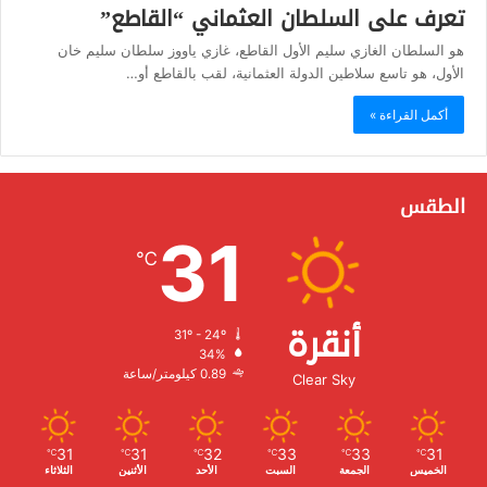
تعرف على السلطان العثماني “القاطع”
هو السلطان الغازي سليم الأول القاطع، غازي ياووز سلطان سليم خان
الأول، هو تاسع سلاطين الدولة العثمانية، لقب بالقاطع أو…
أكمل القراءة »
الطقس
31
℃
أنقرة
31º - 24º
الرطوبة:
34%
الرياح:
0.89 كيلومتر/ساعة
Clear Sky
31
31
32
33
33
31
℃
℃
℃
℃
℃
℃
الخميس
الجمعة
السبت
الأحد
الأثنين
الثلاثاء