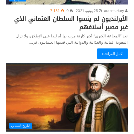
arab-turkey
25 يونيو، 2021
0
7٬131
الأيرلنديون لم ينسوا السلطان العثماني الذي
غير مصير أسلافهم
تعد “المجاعة الكبرى” أكبر كارثة مرت بها أيرلندا على الإطلاق، ولا تزال
المعونة المالية والغذائية والدوائية التي قدمها العثمانيون في…
أكمل القراءة »
التاريخ العثماني