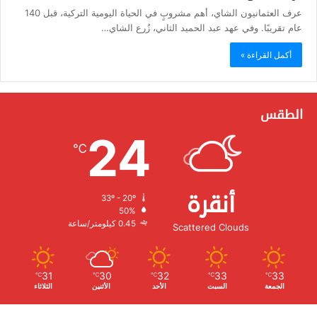
عرف العثمانيون الشاي، أهم مشروبٍ في الحياة اليومية التركية، قبل 140
عام تقريبًا. وفي عهد عبد الحميد الثاني، زُرع الشاي…
أكمل القراءة »
الطقس
24
℃
أنقرة
33º - 20º
الرطوبة:
50%
الرياح:
0.45 كيلومتر/ساعة
Scattered Clouds
31
30
32
33
33
℃
℃
℃
℃
℃
الجمعة
السبت
الأحد
الأثنين
الثلاثاء