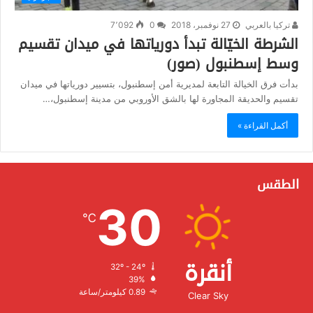
تركيا بالعربي
27 نوفمبر، 2018
0
7٬092
الشرطة الخيّالة تبدأ دورياتها في ميدان تقسيم
وسط إسطنبول (صور)
بدأت فرق الخيالة التابعة لمديرية أمن إسطنبول، بتسيير دورياتها في ميدان
تقسيم والحديقة المجاورة لها بالشق الأوروبي من مدينة إسطنبول،…
أكمل القراءة »
الطقس
30
℃
أنقرة
32º - 24º
الرطوبة:
39%
الرياح:
0.89 كيلومتر/ساعة
Clear Sky