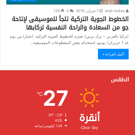
arab-turkey
7 فبراير، 2018
0
129
الخطوط الجوية التركية تلجأ للموسيقى لإتاحة
جو من السعادة والراحة النفسية لركابها
(تركيا بالعربي – ترك برس) تعتزم الخطوط الجوية التركية، اعتبارا من يوم
غد 1 حزيران/ يونيو، استخدام بعض المقطوعات الموسيقية…
أكمل القراءة »
الطقس
27
℃
أنقرة
31º - 23º
الرطوبة:
43%
الرياح:
1.34 كيلومتر/ساعة
Clear Sky