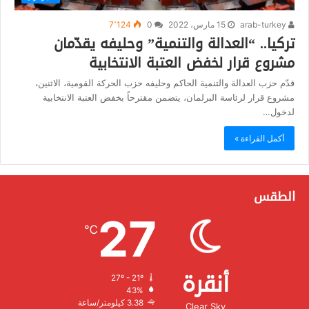
arab-turkey
15 مارس، 2022
0
7٬124
تركيا.. “العدالة والتنمية” وحليفه يقدّمان
مشروع قرار لخفض العتبة الانتخابية
قدّم حزب العدالة والتنمية الحاكم وحليفه حزب الحركة القومية، الاثنين،
مشروع قرار لرئاسة البرلمان، يتضمن مقترحاً بخفض العتبة الانتخابية
لدخول…
أكمل القراءة »
الطقس
27
℃
أنقرة
27º - 21º
الرطوبة:
43%
الرياح:
3.38 كيلومتر/ساعة
Clear Sky