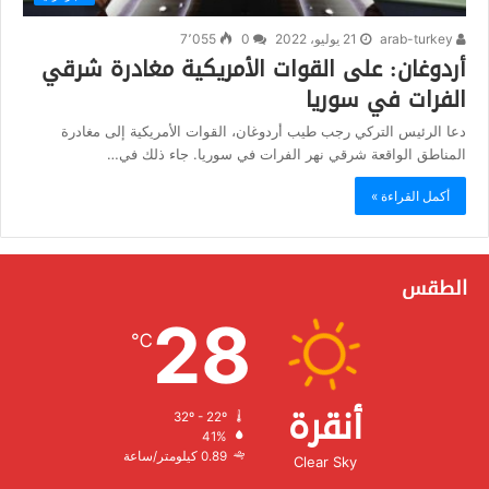
arab-turkey
21 يوليو، 2022
0
7٬055
أردوغان: على القوات الأمريكية مغادرة شرقي
الفرات في سوريا
دعا الرئيس التركي رجب طيب أردوغان، القوات الأمريكية إلى مغادرة
المناطق الواقعة شرقي نهر الفرات في سوريا. جاء ذلك في…
أكمل القراءة »
الطقس
28
℃
أنقرة
32º - 22º
الرطوبة:
41%
الرياح:
0.89 كيلومتر/ساعة
Clear Sky