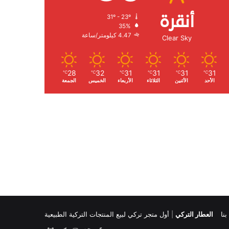
أنقرة
31º - 23º
الرطوبة:
35%
الرياح:
4.47 كيلومتر/ساعة
Clear Sky
28
32
31
31
31
31
℃
℃
℃
℃
℃
℃
الأحد
الأثنين
الثلاثاء
الأربعاء
الخميس
الجمعة
نا
العطار التركي
|
أول متجر تركي لبيع المنتجات التركية الطبيعية