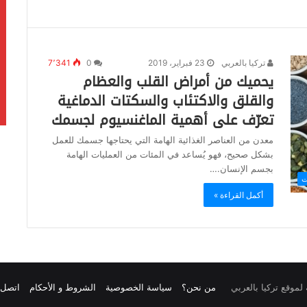
تركيا بالعربي
23 فبراير، 2019
0
7٬341
يحميك من أمراض القلب والعظام
والقلق والاكتئاب والسكتات الدماغية
تعرّف على أهمية الماغنسيوم لجسمك
معدن من العناصر الغذائية الهامة التي يحتاجها جسمك للعمل
بشكل صحيح، فهو يُساعد في المئات من العمليات الهامة
بجسم الإنسان.…
ت
أكمل القراءة »
من نحن؟
سياسة الخصوصية
الشروط و الأحكام
اتصل ب