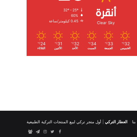
أنقرة
32º - 25º
الرطوبة:
60%
الرياح:
0.45 كيلومتر/ساعة
Clear Sky
24
31
32
34
33
32
℃
℃
℃
℃
℃
℃
الخميس
الجمعة
السبت
الأحد
الأثنين
الثلاثاء
نا
العطار التركي
|
أول متجر تركي لبيع المنتجات التركية الطبيعية