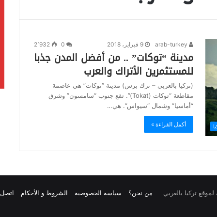
arab-turkey
9 فبراير، 2018
0
2٬932
مدينة “توكات” .. من أفضل المدن جذبا
للمستثمرين الأتراك والعرب
(تركيا بالعربي – ترك برس) مدينة “توكات” هي عاصمة
مقاطعة “توكات (Tokat)”. تقع جنوب “سامسون” وشرق
“أماسيا” وشمال “سيواس”. هي…
أكمل القراءة »
ا
من نحن؟
سياسة الخصوصية
الشروط و الأحكام
اتصل ب