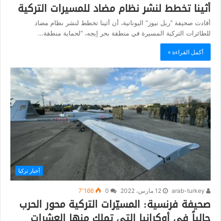
أثينا تخطط لنشر نظام مضاد للمسيرات التركية
أفادت صحيفة “ريل نيوز” اليونانية، أن أثينا تخطط لنشر نظام مضاد
للطائرات التركية المسيرة في منطقة بحر إيجه، “لحماية منطقة…
أكمل القراءة »
أخبار تركيا
arab-turkey
12 مارس، 2022
0
7٬166
صحيفة فرنسية: المسيّرات التركية محور الحرب
حالياً في أوكرانيا التي تملك منها العشرات