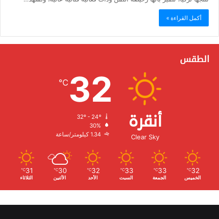
أكمل القراءة »
الطقس
32
℃
أنقرة
32º - 24º
الرطوبة:
30%
الرياح:
1.34 كيلومتر/ساعة
Clear Sky
31
30
32
33
33
32
℃
℃
℃
℃
℃
℃
الخميس
الجمعة
السبت
الأحد
الأثنين
الثلاثاء