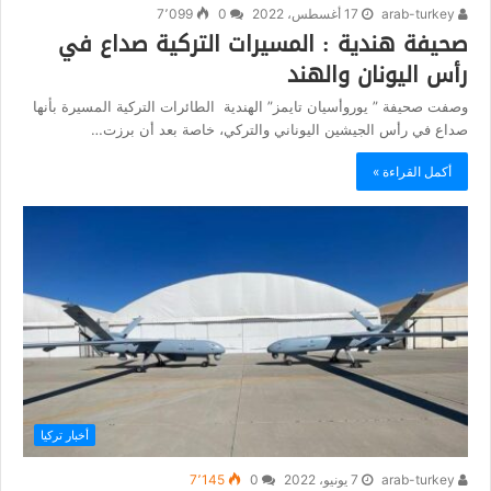
arab-turkey
17 أغسطس، 2022
0
7٬099
صحيفة هندية : المسيرات التركية صداع في
رأس اليونان والهند
وصفت صحيفة ” يوروأسيان تايمز” الهندية الطائرات التركية المسيرة بأنها
صداع في رأس الجيشين اليوناني والتركي، خاصة بعد أن برزت…
أكمل القراءة »
أخبار تركيا
arab-turkey
7 يونيو، 2022
0
7٬145