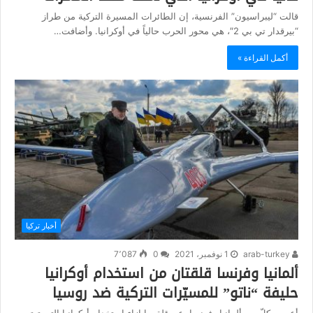
قالت “ليبراسيون” الفرنسية، إن الطائرات المسيرة التركية من طراز
“بيرقدار تي بي 2″، هي محور الحرب حالياً في أوكرانيا. وأضافت…
أكمل القراءة »
أخبار تركيا
arab-turkey
1 نوفمبر، 2021
0
7٬087
ألمانيا وفرنسا قلقتان من استخدام أوكرانيا
حليفة “ناتو” للمسيّرات التركية ضد روسيا
أعربت كلّ من ألمانيا وفرنسا، عن قلقهما إزاء استخدام أوكرانيا التي تعتبر