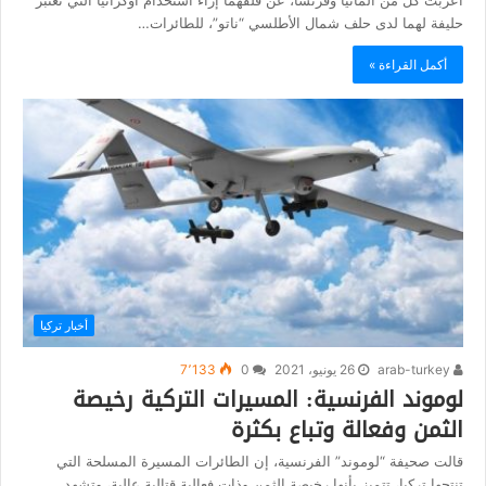
حليفة لهما لدى حلف شمال الأطلسي “ناتو”، للطائرات…
أكمل القراءة »
أخبار تركيا
arab-turkey
26 يونيو، 2021
0
7٬133
لوموند الفرنسية: المسيرات التركية رخيصة
الثمن وفعالة وتباع بكثرة
قالت صحيفة “لوموند” الفرنسية، إن الطائرات المسيرة المسلحة التي
تنتجها تركيا، تتميز بأنها رخيصة الثمن وذات فعالية قتالية عالية، وتشهد…