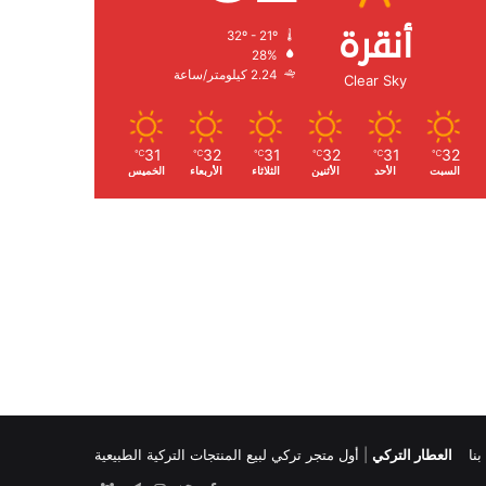
أنقرة
32º - 21º
الرطوبة:
28%
الرياح:
2.24 كيلومتر/ساعة
Clear Sky
31
32
31
32
31
32
℃
℃
℃
℃
℃
℃
السبت
الأحد
الأثنين
الثلاثاء
الأربعاء
الخميس
نا
العطار التركي
|
أول متجر تركي لبيع المنتجات التركية الطبيعية