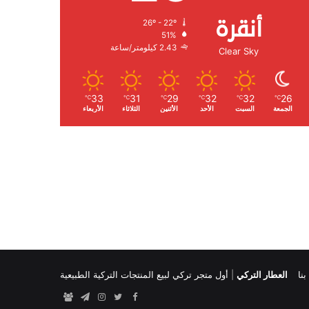
أنقرة
26º - 22º
الرطوبة:
51%
الرياح:
2.43 كيلومتر/ساعة
Clear Sky
33
31
29
32
32
26
℃
℃
℃
℃
℃
℃
الجمعة
السبت
الأحد
الأثنين
الثلاثاء
الأربعاء
نا
العطار التركي
|
أول متجر تركي لبيع المنتجات التركية الطبيعية