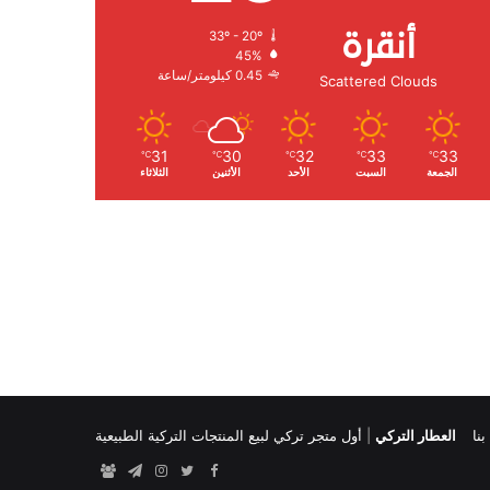
أنقرة
33º - 20º
الرطوبة:
45%
الرياح:
0.45 كيلومتر/ساعة
Scattered Clouds
31
30
32
33
33
℃
℃
℃
℃
℃
الجمعة
السبت
الأحد
الأثنين
الثلاثاء
نا
العطار التركي
|
أول متجر تركي لبيع المنتجات التركية الطبيعية