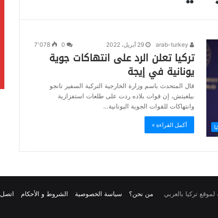
arab-turkey
29 أبريل، 2022
0
7٬078
تركيا تعلن الرد على انتهاكات جوية
يونانية في إيجة
قال المتحدث باسم وزارة الخارجية التركية السفير تانجو
بيلغيتش، إن قوات بلاده ردت على طلعات استفزازية
وانتهاكات للقوات الجوية اليونانية…
أكمل القراءة »
يا
من نحن؟
سياسة الخصوصية
الشروط و الأحكام
اتصل ب