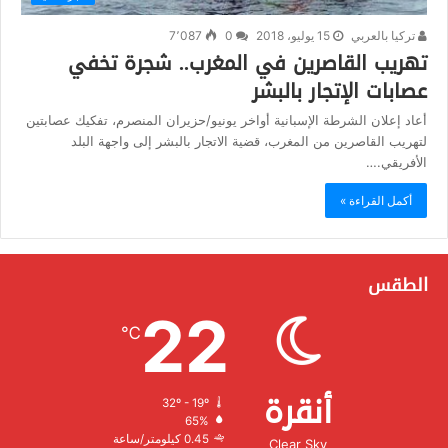
تركيا بالعربي
15 يوليو، 2018
0
7٬087
تهريب القاصرين في المغرب.. شجرة تخفي
عصابات الإتجار بالبشر
أعاد إعلان الشرطة الإسبانية أواخر يونيو/حزيران المنصرم، تفكيك عصابتين
لتهريب القاصرين من المغرب، قضية الاتجار بالبشر إلى واجهة البلد
الأفريقي.…
أكمل القراءة »
الطقس
22
℃
أنقرة
32º - 19º
الرطوبة:
65%
الرياح:
0.45 كيلومتر/ساعة
Clear Sky