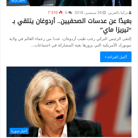
تركيا بالعربي
26 سبتمبر، 2018
0
7٬310
بعيدًا عن عدسات الصحفيين.. أردوغان يتلقي بـ
“تيريزا ماي”
إلتقى الرئيس التركي رجب طيب أردوغان، عددا من زعماء العالم في ولاية
نيويورك الأمريكية التي يزورها بغية المشاركة في اجتماعات…
أكمل القراءة »
أخبار سوريا