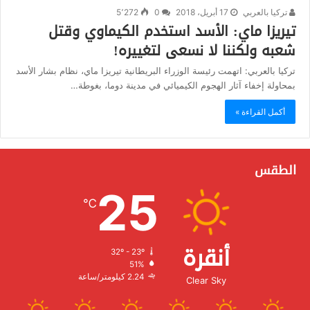
تركيا بالعربي
17 أبريل، 2018
0
5٬272
تيريزا ماي: الأسد استخدم الكيماوي وقتل
شعبه ولكننا لا نسعى لتغييره!
تركيا بالعربي: اتهمت رئيسة الوزراء البريطانية تيريزا ماي، نظام بشار الأسد
بمحاولة إخفاء آثار الهجوم الكيميائي في مدينة دوما، بغوطة…
أكمل القراءة »
الطقس
25
℃
أنقرة
32º - 23º
الرطوبة:
51%
الرياح:
2.24 كيلومتر/ساعة
Clear Sky