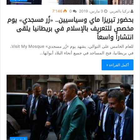
تركيا بالعربي
3 مارس، 2019
0
7٬146
بحضور تيريزا ماي وسياسيين.. «زُر مسجدي» يوم
مخصص للتعريف بالإسلام في بريطانيا يلقى
انتشاراً واسعاً
للعام الخامس على التوالي، يشهد يوم «زُر مسجدي» Visit My Mosque،
في بريطانيا، فتح المساجد في جميع أنحاء البلاد أبوابَها…
أكمل القراءة »
أخبار تركيا