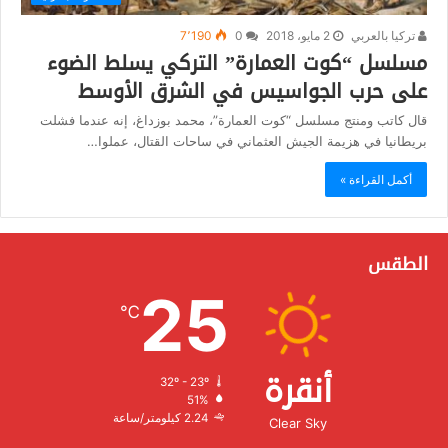
تركيا بالعربي
2 مايو، 2018
0
7٬190
مسلسل “كوت العمارة” التركي يسلط الضوء
على حرب الجواسيس في الشرق الأوسط
قال كاتب ومنتج مسلسل “كوت العمارة”، محمد بوزداغ، إنه عندما فشلت
بريطانيا في هزيمة الجيش العثماني في ساحات القتال، عملوا…
أكمل القراءة »
الطقس
25
℃
أنقرة
32º - 23º
الرطوبة:
51%
الرياح:
2.24 كيلومتر/ساعة
Clear Sky