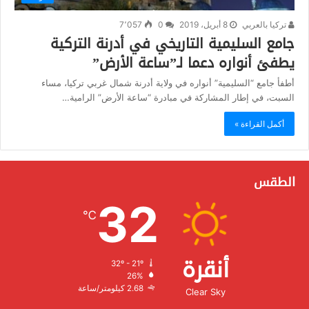
تركيا بالعربي
8 أبريل، 2019
0
7٬057
جامع السليمية التاريخي في أدرنة التركية
يطفئ أنواره دعما لـ”ساعة الأرض”
أطفأ جامع “السليمية” أنواره في ولاية أدرنة شمال غربي تركيا، مساء
السبت، في إطار المشاركة في مبادرة “ساعة الأرض” الرامية…
أكمل القراءة »
الطقس
32
℃
أنقرة
32º - 21º
الرطوبة:
26%
الرياح:
2.68 كيلومتر/ساعة
Clear Sky