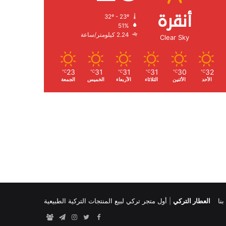
أنقرة
32º - 23º
الرطوبة:
51%
الرياح:
2.24 كيلومتر/ساعة
Clear Sky
23
31
31
31
30
32
℃
℃
℃
℃
℃
℃
الأحد
الأثنين
الثلاثاء
الأربعاء
الخميس
الجمعة
نا
العطار التركي
|
أول متجر تركي لبيع المنتجات التركية الطبيعية