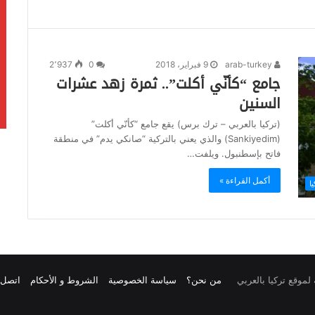
arab-turkey
9 فبراير، 2018
0
2٬937
جامع “كأنّي أكلت”.. ثمرة زهد عشرات
السنين
(تركيا بالعربي – ترك برس) يقع جامع “كأنّي أكلت”
(Sankiyedim) والذي يعني بالتركية “صانكي يدم” في منطقة
فاتح بإسطنبول. ويلفت…
أكمل القراءة »
ا
من نحن؟
سياسة الخصوصية
الشروط و الأحكام
اتصل ب