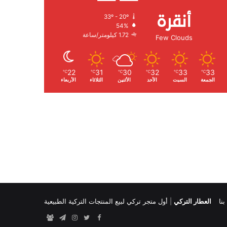
أنقرة
33º - 20º
الرطوبة:
54%
الرياح:
1.72 كيلومتر/ساعة
Few Clouds
22
31
30
32
33
33
℃
℃
℃
℃
℃
℃
الجمعة
السبت
الأحد
الأثنين
الثلاثاء
الأربعاء
نا
العطار التركي
|
أول متجر تركي لبيع المنتجات التركية الطبيعية