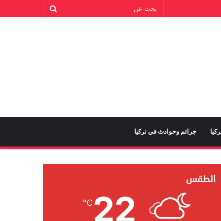
كيا
جرائم وحوادث في تركيا
الطقس
22
℃