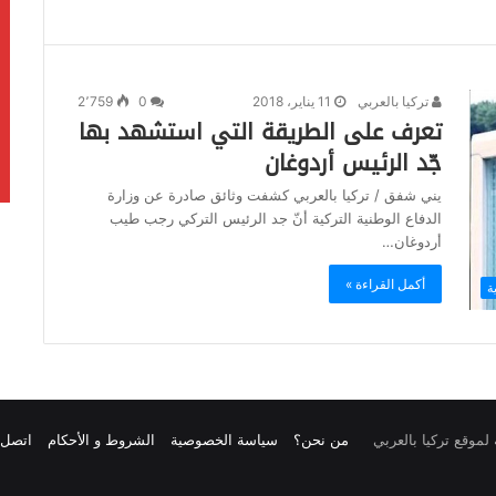
تركيا بالعربي
11 يناير، 2018
0
2٬759
تعرف على الطريقة التي استشهد بها
جّد الرئيس أردوغان
يني شفق / تركيا بالعربي كشفت وثائق صادرة عن وزارة
الدفاع الوطنية التركية أنّ جد الرئيس التركي رجب طيب
أردوغان…
أكمل القراءة »
ة
من نحن؟
سياسة الخصوصية
الشروط و الأحكام
اتصل ب