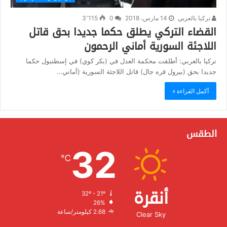
تركيا بالعربي
14 مارس، 2018
0
3٬115
القضاء التركي يطلق حكما جديدا بحق قاتل
اللاجئة السورية أماني الرحمون
تركيا بالعربي: أطلقت محكمة العدل في (بكر كوي) في إسطنبول حكما
جديدا بحق (بيرول قره جال) قاتل اللاجئة السورية (أماني…
أكمل القراءة »
الطقس
32
℃
أنقرة
32º - 21º
الرطوبة:
26%
الرياح:
2.68 كيلومتر/ساعة
Clear Sky