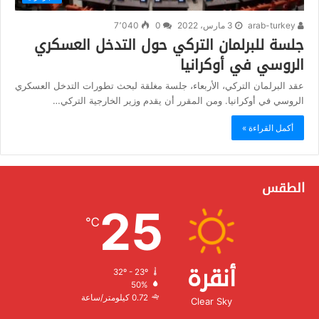
arab-turkey
3 مارس، 2022
0
7٬040
جلسة للبرلمان التركي حول التدخل العسكري
الروسي في أوكرانيا
عقد البرلمان التركي، الأربعاء، جلسة مغلقة لبحث تطورات التدخل العسكري
الروسي في أوكرانيا. ومن المقرر أن يقدم وزير الخارجية التركي…
أكمل القراءة »
الطقس
25
℃
أنقرة
32º - 23º
الرطوبة:
50%
الرياح:
0.72 كيلومتر/ساعة
Clear Sky