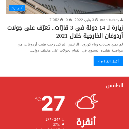
أخبار تركيا
arab-turkey
3 يناير، 2022
0
7٬052
زيارة لـ 14 دولة في 3 قارّات.. تعرّف على جولات
أردوغان الخارجية خلال 2021
لم تمنع تحديات وباء كورونا، الرئيس التركي رجب طيب أردوغان، من
مواصلة تقليده السنوي في القيام بجولات على مختلف دول…
أكمل القراءة »
الطقس
27
℃
أنقرة
27º - 24º
الرطوبة:
37%