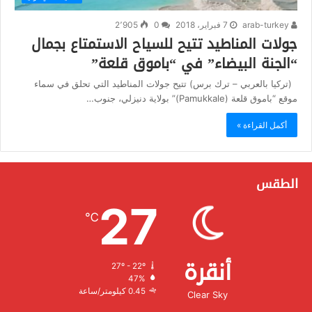
arab-turkey
7 فبراير، 2018
0
2٬905
جولات المناطيد تتيح للسياح الاستمتاع بجمال
“الجنة البيضاء” في “باموق قلعة”
(تركيا بالعربي – ترك برس) تتيح جولات المناطيد التي تحلق في سماء
موقع “باموق قلعة (Pamukkale)” بولاية دنيزلي، جنوب…
أكمل القراءة »
الطقس
27
℃
أنقرة
27º - 22º
الرطوبة:
47%
الرياح:
0.45 كيلومتر/ساعة
Clear Sky