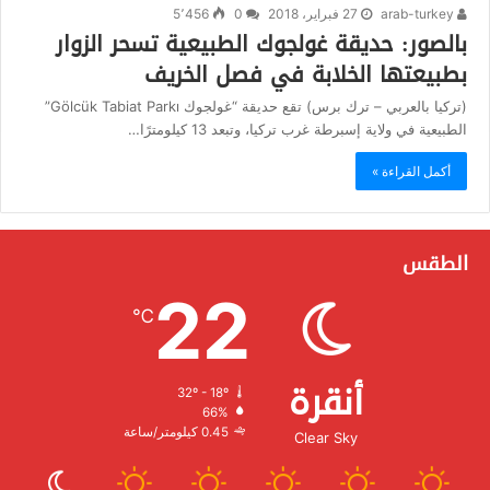
arab-turkey
27 فبراير، 2018
0
5٬456
بالصور: حديقة غولجوك الطبيعية تسحر الزوار
بطبيعتها الخلابة في فصل الخريف
(تركيا بالعربي – ترك برس) تقع حديقة “غولجوك Gölcük Tabiat Parkı”
الطبيعية في ولاية إسبرطة غرب تركيا، وتبعد 13 كيلومترًا…
أكمل القراءة »
الطقس
22
℃
أنقرة
32º - 18º
الرطوبة:
66%
الرياح:
0.45 كيلومتر/ساعة
Clear Sky