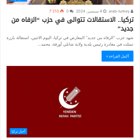
arab-turkey
4 سبتمبر، 2024
0
7٬210
تركيا.. الاستقالات تتوالى في حزب “الرفاه من
جديد”
شهد حزب “الرفاه من جديد” المعارض في تركيا، اليوم الاثنين، استقالة بارزة
تمثلت في مغادرة رئيس بلدية ولاية شانلي أورفة، محمد…
أكمل القراءة »
أخبار تركيا