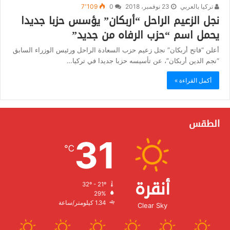
تركيا بالعربي
23 نوفمبر، 2018
0
7٬109
نجل الزعيم الراحل “أربكان” يؤسس حزبا جديدا
يحمل اسم “حزب الرفاه من جديد”
أعلن “فاتح أربكان” نجل زعيم حزب السعادة الراحل ورئيس الوزراء السابق
“نجم الدين أربكان”، عن تأسيسه حزبا جديدا في تركيا…
أكمل القراءة »
الطقس
31
℃
أنقرة
32º - 21º
الرطوبة:
29%
الرياح:
1.34 كيلومتر/ساعة
Clear Sky