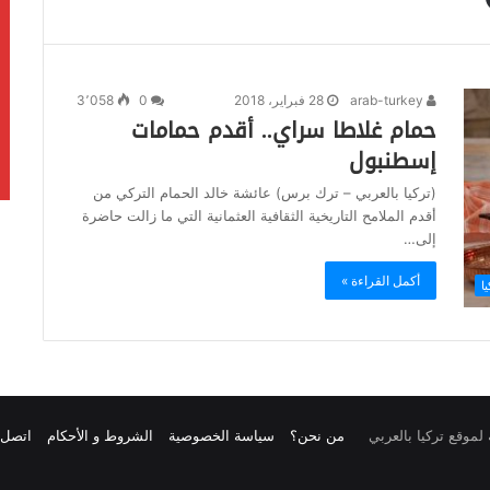
arab-turkey
28 فبراير، 2018
0
3٬058
حمام غلاطا سراي.. أقدم حمامات
إسطنبول
(تركيا بالعربي – ترك برس) عائشة خالد الحمام التركي من
أقدم الملامح التاريخية الثقافية العثمانية التي ما زالت حاضرة
إلى…
أكمل القراءة »
ا
من نحن؟
سياسة الخصوصية
الشروط و الأحكام
اتصل ب