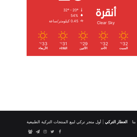
أنقرة
32º - 20º
الرطوبة:
54%
الرياح:
0.45 كيلومتر/ساعة
Clear Sky
33
31
29
32
32
℃
℃
℃
℃
℃
السبت
الأحد
الأثنين
الثلاثاء
الأربعاء
نا
العطار التركي
|
أول متجر تركي لبيع المنتجات التركية الطبيعية