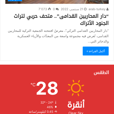
arab-turkey
21 سبتمبر، 2022
0
7٬073
“دار المحاربين القدامى”.. متحف حربي لتراث
الجنود الأتراك
“دار المحاربين القدامى التركي”، معرضٌ افتتحته الجمعية التركية للمحاربين
القدامى، تُعرض فيه مجموعة واسعة من المعدّات والأزياء العسكرية
والذخائر التي…
أكمل القراءة »
الطقس
28
℃
أنقرة
32º - 24º
الرطوبة:
46%
الرياح:
0.45 كيلومتر/ساعة
Clear Sky