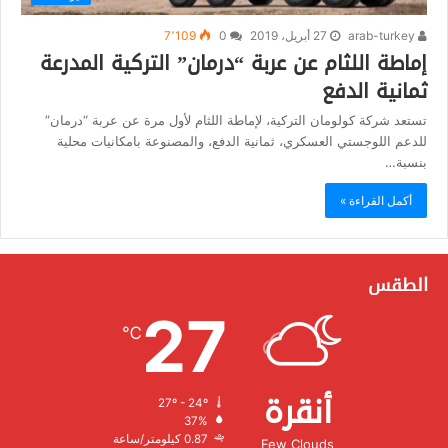
arab-turkey
27 أبريل، 2019
0
7٬109
إماطة اللثام عن عربة “درمان” التركية المدرعة
ثمانية الدفع
تستعد شركة كولومان التركية، لإماطة اللثام لأول مرة عن عربة “درمان”
للدعم اللوجستي العسكري، ثمانية الدفع، والمصنوعة بامكانيات محلية
بنسبة…
أكمل القراءة »
الطقس
27
℃
أنقرة
27º - 24º
الرطوبة:
37%
الرياح:
0.87 كيلومتر/ساعة
Few Clouds