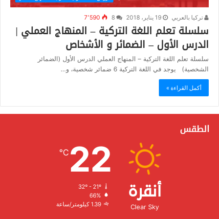
تركيا بالعربي
19 يناير، 2018
8
7٬590
سلسلة تعلم اللغة التركية – المنهاج العملي |
الدرس الأول – الضمائر و الأشخاص
سلسلة تعلم اللغة التركية – المنهاج العملي الدرس الأول (الضمائر
الشخصية) يوجد في اللغة التركية 6 ضمائر شخصية، و…
أكمل القراءة »
الطقس
22
℃
أنقرة
32º - 21º
الرطوبة:
66%
الرياح:
1.39 كيلومتر/ساعة
Clear Sky