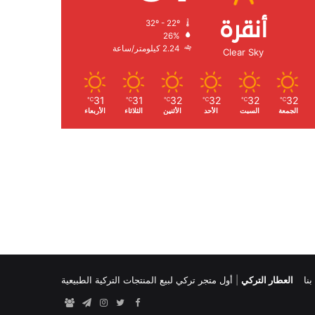
أنقرة
32º - 22º
الرطوبة:
26%
الرياح:
2.24 كيلومتر/ساعة
Clear Sky
31
31
32
32
32
32
℃
℃
℃
℃
℃
℃
الجمعة
السبت
الأحد
الأثنين
الثلاثاء
الأربعاء
نا
العطار التركي
|
أول متجر تركي لبيع المنتجات التركية الطبيعية