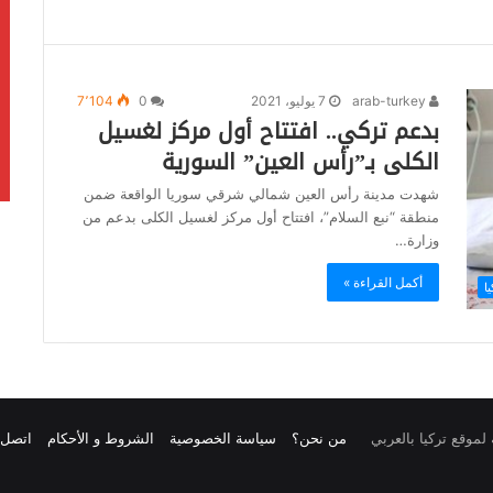
arab-turkey
7 يوليو، 2021
0
7٬104
بدعم تركي.. افتتاح أول مركز لغسيل
الكلى بـ”رأس العين” السورية
شهدت مدينة رأس العين شمالي شرقي سوريا الواقعة ضمن
منطقة “نبع السلام”، افتتاح أول مركز لغسيل الكلى بدعم من
وزارة…
أكمل القراءة »
يا
من نحن؟
سياسة الخصوصية
الشروط و الأحكام
اتصل ب