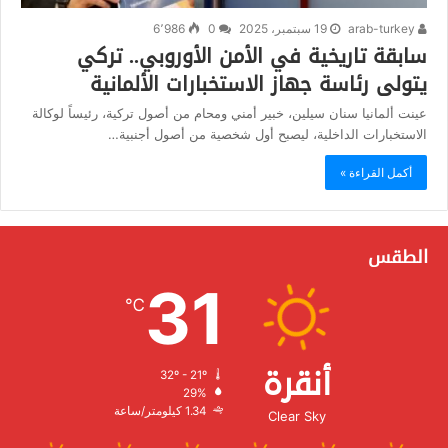
arab-turkey
19 سبتمبر، 2025
0
6٬986
سابقة تاريخية في الأمن الأوروبي.. تركي
يتولى رئاسة جهاز الاستخبارات الألمانية
عينت ألمانيا سنان سيلين، خبير أمني ومحام من أصول تركية، رئيساً لوكالة
الاستخبارات الداخلية، ليصبح أول شخصية من أصول أجنبية…
أكمل القراءة »
الطقس
31
℃
أنقرة
32º - 21º
الرطوبة:
29%
الرياح:
1.34 كيلومتر/ساعة
Clear Sky