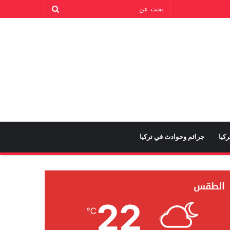
كيا
جرائم وحوادث في تركيا
الطقس
22
℃