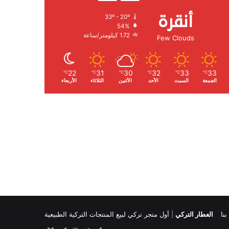
أنقرة
33º - 20º
الرطوبة:
54%
الرياح:
1.72 كيلومتر/ساعة
Few Clouds
22
31
30
32
33
33
℃
℃
℃
℃
℃
℃
الجمعة
السبت
الأحد
الأثنين
الثلاثاء
الأربعاء
نا
العطار التركي
|
أول متجر تركي لبيع المنتجات التركية الطبيعية