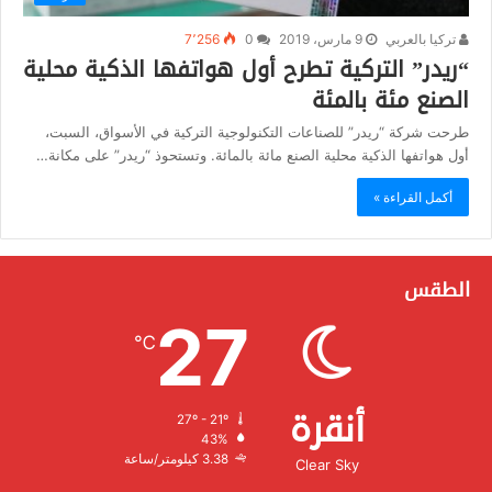
تركيا بالعربي
9 مارس، 2019
0
7٬256
“ريدر” التركية تطرح أول هواتفها الذكية محلية
الصنع مئة بالمئة
طرحت شركة “ريدر” للصناعات التكنولوجية التركية في الأسواق، السبت،
أول هواتفها الذكية محلية الصنع مائة بالمائة. وتستحوذ “ريدر” على مكانة…
أكمل القراءة »
الطقس
27
℃
أنقرة
27º - 21º
الرطوبة:
43%
الرياح:
3.38 كيلومتر/ساعة
Clear Sky